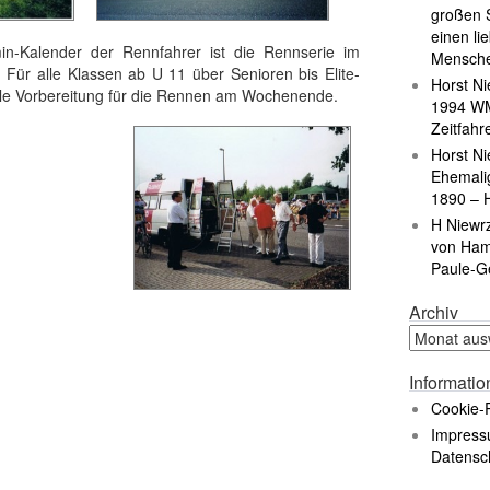
großen S
einen li
min-Kalender der Rennfahrer ist die Rennserie im
Mensch
 Für alle Klassen ab U 11 über Senioren bis Elite-
Horst Ni
male Vorbereitung für die Rennen am Wochenende.
1994 WM
Zeitfahr
Horst Ni
Ehemali
1890 – 
H Niewr
von Ham
Paule-G
Archiv
Informati
Cookie-R
Impress
Datensc