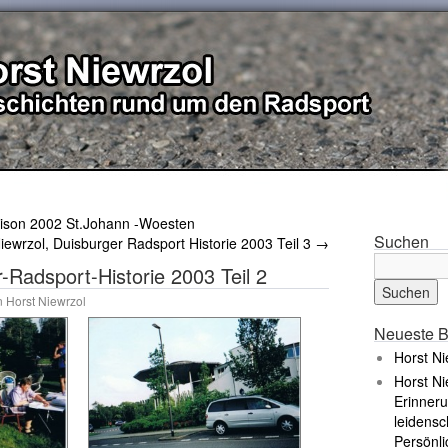
aison 2002 St.Johann -Woesten
Suchen
iewrzol, Duisburger Radsport Historie 2003 Teil 3
→
-Radsport-Historie 2003 Teil 2
n
Horst Niewrzol
Neueste B
Horst Ni
Horst Ni
Erinneru
leidensc
Persönli