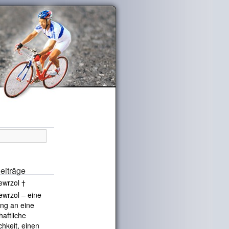
eiträge
ewrzol †
ewrzol – eine
ng an eine
haftliche
chkeit, einen