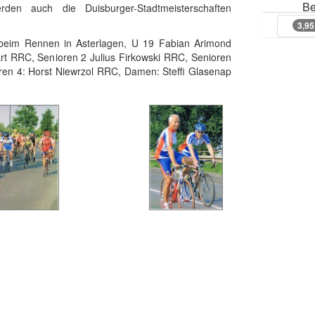
Be
n auch die Duisburger-Stadtmeisterschaften
3,9
3,9
beim Rennen in Asterlagen, U 19 Fabian Arimond
art RRC, Senioren 2 Julius Firkowski RRC, Senioren
ren 4: Horst Niewrzol RRC, Damen: Steffi Glasenap