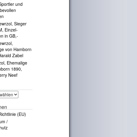
portler und
ebevollen
en
ewrzol, Sieger
, Einzel-
en in GB,-
ewrzol,
ge von Hamborn
Harald Zabel
zol, Ehemalige
born 1890,
erry Neef
onen
ichtlinie (EU)
um /
hutz