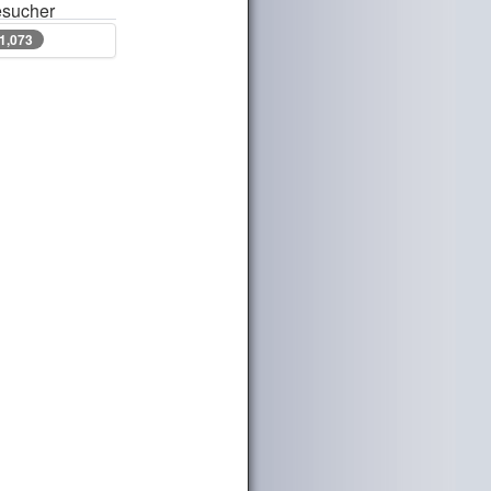
sucher
51,073
51,073