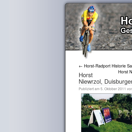
←
Horst-Radport Historie S
Horst N
Horst
Niewrzol, Duisburger
Publiziert am
5. Oktober 2011
vo