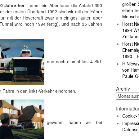
großen S
0 Jahre her
. Immer ein Abenteuer die Anfahrt 390
einen li
er der ersten Überfahrt 1992 sind wir mit der Fähre
Mensch
un mit der Hovercraft zwar um einiges lauter, aber
 Tunnel wird noch 1994 fertig), und nach 35 Jahren
Horst Ni
1994 WM
Zeitfahr
Horst Ni
Ehemali
1890 – 
nun noch einmal fast 4 Std.
H Niewr
von Ham
Paule-G
Archiv
r Fähre in den links-Verkehr einordnen.
Informati
Cookie-R
gewohnt haben wir bei
Impress
Datensc