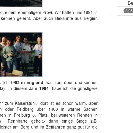
Be
3,9
, einem ehemaligem Provi. Wir hatten uns 1991 in
3,9
 kennen gelernt. Aber auch Bekannte aus Belgien
rt.
tt 19
92 in England
war zum üben und kennen
tz)
In diesem Jahr
1994
habe ich die günstigere
hr zum Kaiserstuhl,- dort ist es schon warm, aber
m oder Feldberg über 1400 m warme Sachen
n in Freiburg 6. Platz, bei weiteren Rennen in
 Rennhärte geholt,- dann einige Siege z.B.
Meister am Berg und im Zeitfahren ganz gut für die