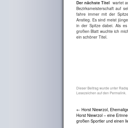
Der nächste Titel
wartet am
Bezirksmeisterschaft auf s
fahre immer mit der Spit
Anstieg. Es sind meist jüng
in der Spitze dabei. Als e
großen Blatt wuchte ich mich
ein schöner Titel.
Dieser Beitrag wurde unter
Radsp
Lesezeichen auf den
Permalink
.
←
Horst Niewrzol, Ehemalig
Horst Niewrzol – eine Erinne
großen Sportler und einen 