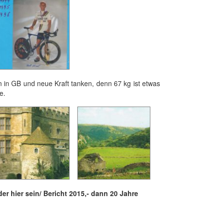
 in GB und neue Kraft tanken, denn 67 kg ist etwas
e.
er hier sein/ Bericht 2015,- dann 20 Jahre