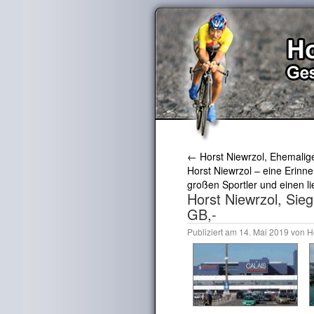
←
Horst Niewrzol, Ehemalig
Horst Niewrzol – eine Erinne
großen Sportler und einen 
Horst Niewrzol, Sie
GB,-
Publiziert am
14. Mai 2019
von
H