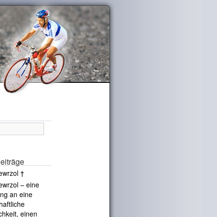
eiträge
ewrzol †
ewrzol – eine
ng an eine
haftliche
chkeit, einen