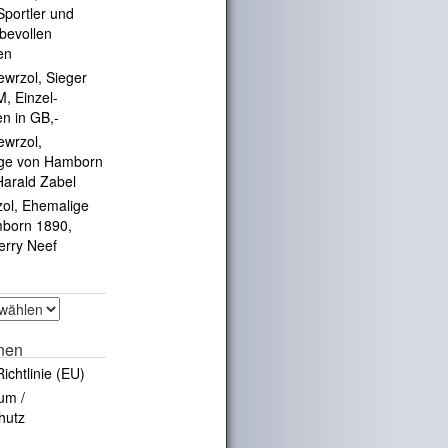
portler und
ebevollen
en
ewrzol, Sieger
, Einzel-
en in GB,-
ewrzol,
ge von Hamborn
Harald Zabel
zol, Ehemalige
born 1890,
erry Neef
onen
ichtlinie (EU)
um /
hutz