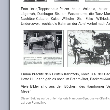
Foto links,Teppichhaus-Pelzer heute Askania, hinter
Jägerruh, Duisbuger Str. am Wasserturm, die Tanz-Ma
Nachtbar-Cabaret,-Kaiser-Wilhelm Str, Ecke Wilfried
Undercover,- rechts die Bahn an der Abtei vorbei nach A
Emma brachte den Leuten Kartoffeln, Kohle u.ä. der Bä
Hotte Hü, dann gab es noch im Brahm-Brot, Bäckerei-Ko
Viele Bilder sind aus den Büchern des Hamborner Ve
Meyer
Dieser Beitrag wurde unter
Hystorie Hamborn-Synopse
veröffentli
auf den
Permalink
.