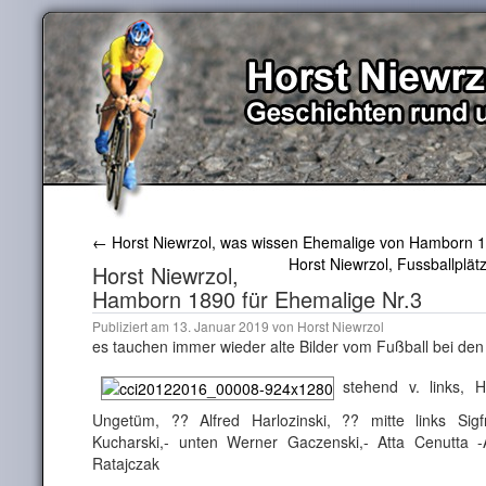
←
Horst Niewrzol, was wissen Ehemalige von Hamborn 
Horst Niewrzol, Fussballplä
Horst Niewrzol,
Hamborn 1890 für Ehemalige Nr.3
Publiziert am
13. Januar 2019
von
Horst Niewrzol
es tauchen immer wieder alte Bilder vom Fußball bei den
stehend v. links, 
Ungetüm, ?? Alfred Harlozinski, ?? mitte links Sig
Kucharski,- unten Werner Gaczenski,- Atta Cenutta -
Ratajczak