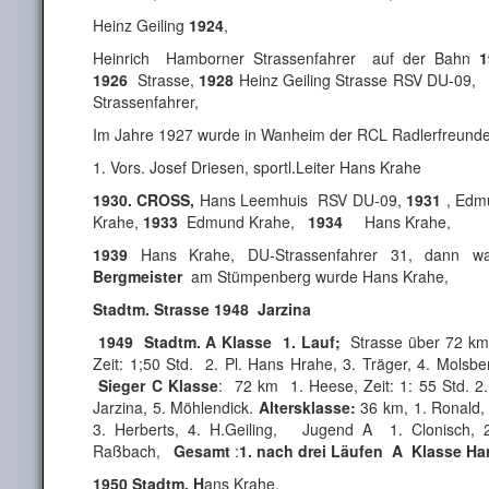
Heinz Geiling
1924
,
Heinrich Hamborner Strassenfahrer auf der Bahn
1
1926
Strasse,
1928
Heinz Geiling Strasse RSV DU-09
Strassenfahrer,
Im Jahre 1927 wurde in Wanheim der RCL Radlerfreunde
1. Vors. Josef Driesen, sportl.Leiter Hans Krahe
1930. CROSS,
Hans Leemhuis RSV DU-09,
1931
, Edm
Krahe,
1933
Edmund Krahe,
1934
Hans Krahe,
1939
Hans Krahe, DU-Strassenfahrer 31, dann wa
Bergmeister
am Stümpenberg wurde Hans Krahe,
Stadtm. Strasse 1948 Jarzina
1949 Stadtm. A Klasse 1. Lauf;
Strasse über 72 k
Zeit: 1;50 Std. 2. Pl. Hans Hrahe, 3. Träger, 4. Molsber
Sieger C Klasse
: 72 km 1. Heese, Zeit: 1: 55 Std. 2.
Jarzina, 5. Möhlendick.
Altersklasse:
36 km, 1. Ronald, 
3. Herberts, 4. H.Geiling, Jugend A 1. Clonisch, 
Raßbach,
Gesamt
:
1. nach drei Läufen A Klasse Ha
1950 Stadtm. H
ans Krahe,