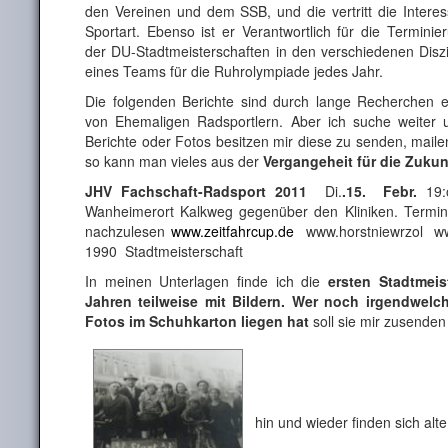
den Vereinen und dem SSB, und die vertritt die Interes
Sportart. Ebenso ist er Verantwortlich für die Termini
der DU-Stadtmeisterschaften in den verschiedenen Diszi
eines Teams für die Ruhrolympiade jedes Jahr.
Die folgenden Berichte sind durch lange Recherchen 
von Ehemaligen Radsportlern. Aber ich suche weiter u
Berichte oder Fotos besitzen mir diese zu senden, mail
so kann man vieles aus der
Vergangeheit für die Zukun
JHV Fachschaft-Radsport 2011
Di.
.15. Febr.
19:
Wanheimerort Kalkweg gegenüber den Kliniken. Termin
nachzulesen
www.zeitfahrcup.de
www.horstniewrzol www
1990 Stadtmeisterschaft
In meinen Unterlagen finde ich die
ersten Stadtmeis
Jahren teilweise mit Bildern. Wer noch irgendwelc
Fotos im Schuhkarton liegen hat
soll sie mir zusenden 
hin und wieder finden sich alte