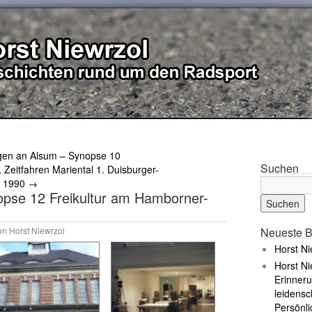
gen an Alsum – Synopse 10
Suchen
 Zeitfahren Mariental 1. Duisburger-
l 1990
→
opse 12 Freikultur am Hamborner-
on
Horst Niewrzol
Neueste B
Horst Ni
Horst Ni
Erinneru
leidensc
Persönli