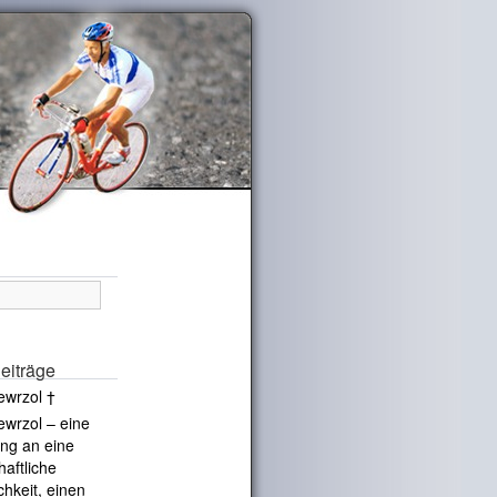
eiträge
ewrzol †
ewrzol – eine
ng an eine
haftliche
chkeit, einen