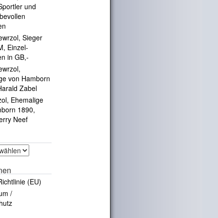
portler und
ebevollen
en
ewrzol, Sieger
, Einzel-
en in GB,-
ewrzol,
ge von Hamborn
Harald Zabel
zol, Ehemalige
born 1890,
erry Neef
onen
ichtlinie (EU)
um /
hutz