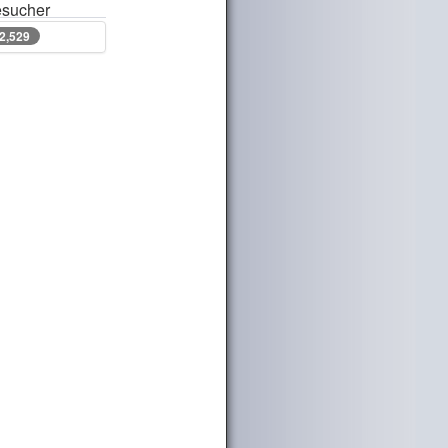
sucher
52,529
52,529