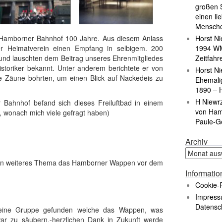
großen S
einen li
Mensch
Hamborner Bahnhof 100 Jahre. Aus diesem Anlass
Horst Ni
r Heimatverein einen Empfang in selbigem. 200
1994 WM
 und lauschten dem Beitrag unseres Ehrenmitgliedes
Zeitfahr
istoriker bekannt. Unter anderem berichtete er von
Horst Ni
e Zäune bohrten, um einen Blick auf Nackedeis zu
Ehemali
1890 – 
H Niewr
ahnhof befand sich dieses Freiluftbad in einem
von Ham
, wonach mich viele gefragt haben)
Paule-G
Archiv
n weiteres Thema das Hamborner Wappen vor dem
Informati
Cookie-R
Impress
Datensc
h eine Gruppe gefunden welche das Wappen, was
war zu säubern.-herzlichen Dank in Zukunft werde