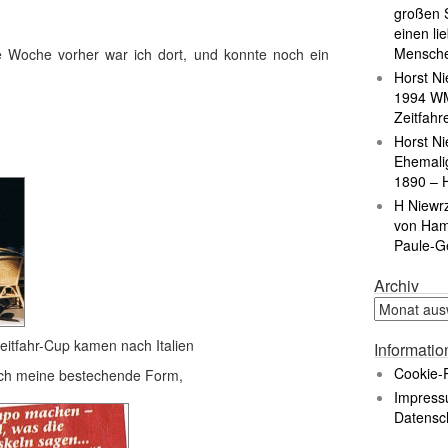
großen S
einen li
Mensch
 Woche vorher war ich dort, und konnte noch ein
Horst Ni
1994 WM
Zeitfahr
Horst Ni
Ehemali
1890 – 
H Niewr
von Ham
Paule-G
Archiv
fahr-Cup kamen nach Italien
Informati
Cookie-R
ich meine bestechende Form,
Impress
Datensc