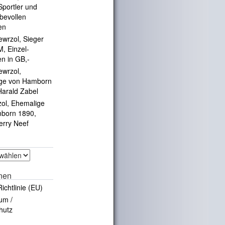
portler und
ebevollen
en
ewrzol, Sieger
, Einzel-
en in GB,-
ewrzol,
ge von Hamborn
Harald Zabel
zol, Ehemalige
born 1890,
erry Neef
onen
ichtlinie (EU)
um /
hutz