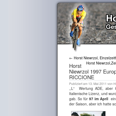
←
Horst Niewrzol, Einzelzei
Horst Niewrzol,Ze
Horst
Niewrzol 1997 Europ
RICCIONE
Publiziert am
13. Mai 2011
von
H
,,L“ Wertung ADE, aber k
Italienische Lizenz, und w
gab. So für
97 im April
ein
der Saison, aber ich hatte 