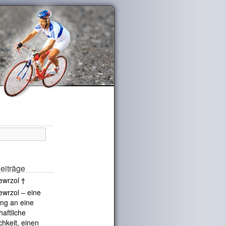
eiträge
ewrzol †
ewrzol – eine
ng an eine
haftliche
chkeit, einen