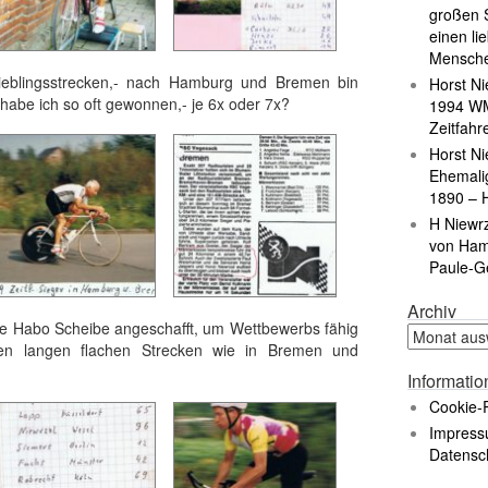
großen S
einen li
Mensch
ieblingsstrecken,- nach Hamburg und Bremen bin
Horst Ni
habe ich so oft gewonnen,- je 6x oder 7x?
1994 WM
Zeitfahr
Horst Ni
Ehemali
1890 – 
H Niewr
von Ham
Paule-G
Archiv
ine Habo Scheibe angeschafft, um Wettbewerbs fähig
en langen flachen Strecken wie in Bremen und
Informati
Cookie-R
Impress
Datensc