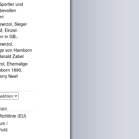
portler und
ebevollen
en
ewrzol, Sieger
, Einzel-
en in GB,-
ewrzol,
ge von Hamborn
Harald Zabel
zol, Ehemalige
born 1890,
erry Neef
onen
ichtlinie (EU)
um /
hutz