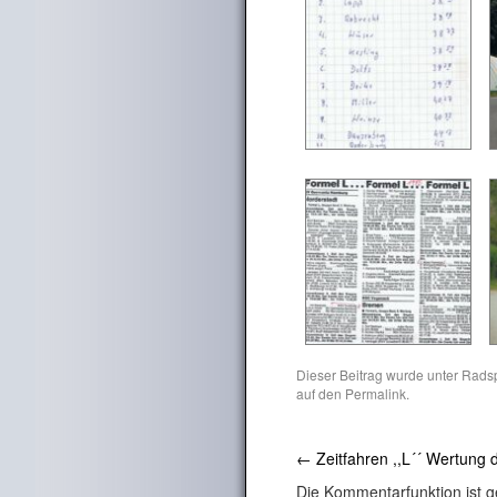
Dieser Beitrag wurde unter
Radsp
auf den
Permalink
.
←
Zeitfahren ,,L´´ Wertung dr
Die Kommentarfunktion ist g