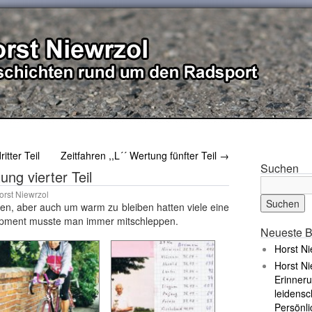
itter Teil
Zeitfahren ,,L´´ Wertung fünfter Teil
→
Suchen
ung vierter Teil
orst Niewrzol
ren, aber auch um warm zu bleiben hatten viele eine
ipment musste man immer mitschleppen.
Neueste B
Horst Ni
Horst Ni
Erinneru
leidensc
Persönli