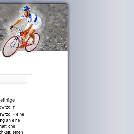
eiträge
ewrzol †
ewrzol – eine
ng an eine
haftliche
chkeit, einen