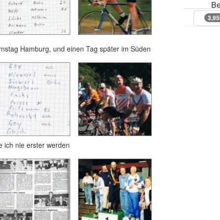
Be
3,9
3,9
Samstag Hamburg, und einen Tag später im Süden
nie erster werden